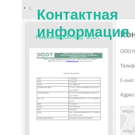
Контактная
1
информация
Ко
Реквизиты ООО НТЦ "ЭСОТ"
ООО Н
Телефон
E-mail:
Адрес: