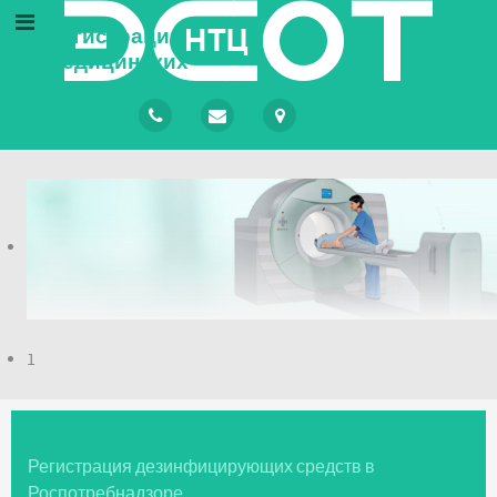
Регистрация
медицинских
изделий
1
Регистрация дезинфицирующих средств в
Роспотребнадзоре